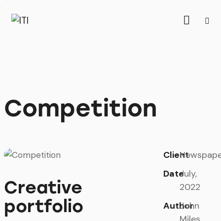
Competition
Client
Newspape
Date
July,
Creative
2022
portfolio
Author
John
Miles