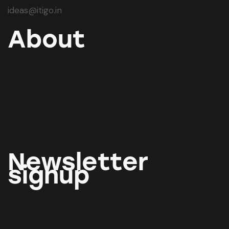
ideas@itigo.in
About
Newsletter
signup