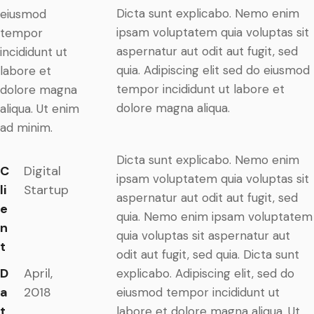
Dicta sunt explicabo. Nemo enim
eiusmod
ipsam voluptatem quia voluptas sit
tempor
aspernatur aut odit aut fugit, sed
incididunt ut
quia. Adipiscing elit sed do eiusmod
labore et
tempor incididunt ut labore et
dolore magna
dolore magna aliqua.
aliqua. Ut enim
ad minim.
Dicta sunt explicabo. Nemo enim
C
Digital
ipsam voluptatem quia voluptas sit
li
Startup
aspernatur aut odit aut fugit, sed
e
quia. Nemo enim ipsam voluptatem
n
quia voluptas sit aspernatur aut
t
odit aut fugit, sed quia. Dicta sunt
D
April,
explicabo. Adipiscing elit, sed do
a
2018
eiusmod tempor incididunt ut
t
labore et dolore magna aliqua. Ut