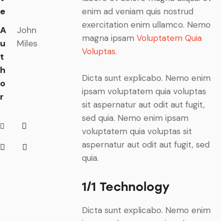
e
enim ad veniam quis nostrud
exercitation enim ullamco. Nemo
A
John
magna ipsam
Voluptatem Quia
u
Miles
Voluptas.
t
h
Dicta sunt explicabo. Nemo enim
o
ipsam voluptatem quia voluptas
r
sit aspernatur aut odit aut fugit,
sed quia. Nemo enim ipsam
voluptatem quia voluptas sit
aspernatur aut odit aut fugit, sed
quia.
1/1 Technology
Dicta sunt explicabo. Nemo enim