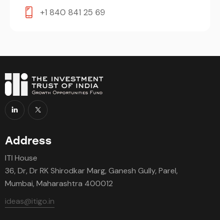
+1 840 841 25 69
Address
ITI House
36, Dr, Dr RK Shirodkar Marg, Ganesh Gully, Parel,
Mumbai, Maharashtra 400012
ideas@itigo.in